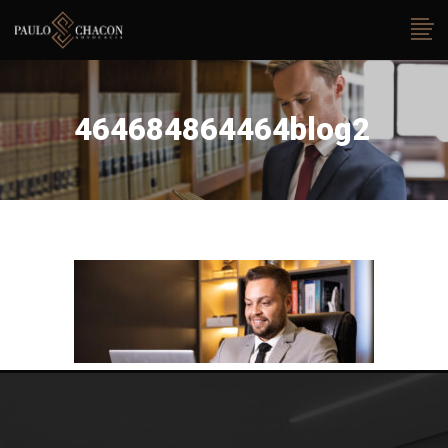
464684864464blog2