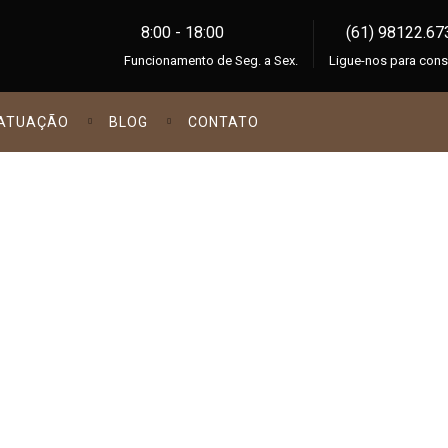
8:00 - 18:00
(61) 98122.67
Funcionamento de Seg. a Sex.
Ligue-nos para cons
 ATUAÇÃO
BLOG
CONTATO